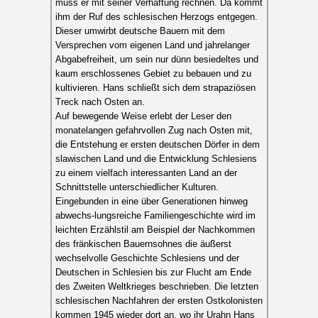
muss er mit seiner Verhaftung rechnen. Da kommt
ihm der Ruf des schlesischen Herzogs entgegen.
Dieser umwirbt deutsche Bauern mit dem
Versprechen vom eigenen Land und jahrelanger
Abgabefreiheit, um sein nur dünn besiedeltes und
kaum erschlossenes Gebiet zu bebauen und zu
kultivieren. Hans schließt sich dem strapaziösen
Treck nach Osten an.
Auf bewegende Weise erlebt der Leser den
monatelangen gefahrvollen Zug nach Osten mit,
die Entstehung er ersten deutschen Dörfer in dem
slawischen Land und die Entwicklung Schlesiens
zu einem vielfach interessanten Land an der
Schnittstelle unterschiedlicher Kulturen.
Eingebunden in eine über Generationen hinweg
abwechs-lungsreiche Familiengeschichte wird im
leichten Erzählstil am Beispiel der Nachkommen
des fränkischen Bauernsohnes die äußerst
wechselvolle Geschichte Schlesiens und der
Deutschen in Schlesien bis zur Flucht am Ende
des Zweiten Weltkrieges beschrieben. Die letzten
schlesischen Nachfahren der ersten Ostkolonisten
kommen 1945 wieder dort an, wo ihr Urahn Hans